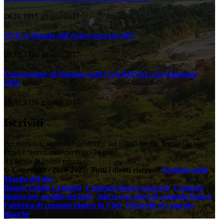
26,11,1816 giugno 2017
WOCA Mondo dell'Asia Concreta 2017
08,12,1716 giugno 2017
Esportazione di Yinshan negli USA ROYAL e in Giappone
SKK
18,01,1716 giugno 2017
Iscriviti
Per domande sui nostri prodotti o sul listino prezzi, lasciaci la tua
email e ti contatteremo entro 24 ore.
Richiesta di listino prezzi
© Copyright - 2010-2022: Tutti i diritti riservati.
Prodotti caldi
,
Mappa del sito
Bianco Grigio Cemento
,
Cemento bianco concreto
,
Cemento
bianco per perdite del tetto
,
Stucco per muri di cemento bianco
,
Fabbrica di cemento bianco in Cina
,
Piastrelle di cemento
bianche
,