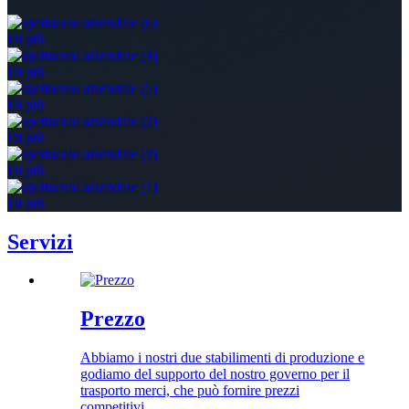
Di più
Di più
Di più
Di più
Di più
Di più
Servizi
Prezzo
Abbiamo i nostri due stabilimenti di produzione e
godiamo del supporto del nostro governo per il
trasporto merci, che può fornire prezzi
competitivi.