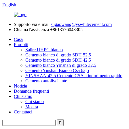
English
Supporto via e-mail
sugar.wang@yswhitecement.com
Chiama l'assistenza
+8613576043305
Casa
Prodotti
Salire UHPC bianco
Cemento bianco di grado SDH 52,5
Cemento bianco di grado SDH 42,5
Cemento bianco Yinshan di grado 32,5
Cemento Yinshan Bianco Csa 62,5
YINSHAN 42.5 Cemento CSA a indurimento rapido
Cemento autolivellante
Notizia
Domande frequenti
Chi siamo
Chi siamo
Mostra
Contattaci