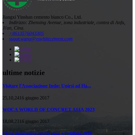
Jiangxi Yinshan cemento bianco Co., Ltd.
Indirizzo: Zhenxing Avenue, zona industriale, contea di Anfu,
Ji'an, Cina.
+8613576043305
sugar.wang@yswhitecement.com
ultime notizie
Visitare l'Associazione Indo: Unirsi ad Ha...
25,10,2416 giugno 2017
WOCA WORLD OF CONCRET ASIA 2023
18,08,2316 giugno 2017
Fiera giapponese per la casa e l'edilizia 2018