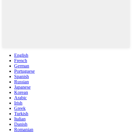
English
French
German
Portuguese
Spanish
Russian
Japanese
Korean
Arabic
Irish
Greek
Turkish
Italian
Danish
Romanian