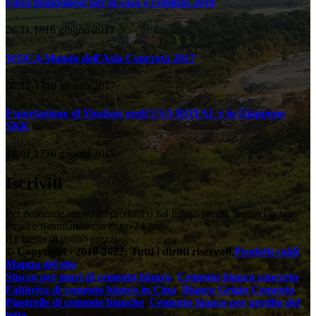
Fiera giapponese per la casa e l'edilizia 2018
26,11,1816 giugno 2017
WOCA Mondo dell'Asia Concreta 2017
08,12,1716 giugno 2017
Esportazione di Yinshan negli USA ROYAL e in Giappone
SKK
18,01,1716 giugno 2017
Iscriviti
Per domande sui nostri prodotti o sul listino prezzi, lasciaci la tua
email e ti contatteremo entro 24 ore.
Richiesta di listino prezzi
© Copyright - 2010-2022: Tutti i diritti riservati.
Prodotti caldi
,
Mappa del sito
Stucco per muri di cemento bianco
,
Cemento bianco concreto
,
Fabbrica di cemento bianco in Cina
,
Bianco Grigio Cemento
,
Piastrelle di cemento bianche
,
Cemento bianco per perdite del
tetto
,