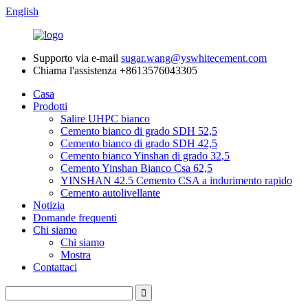
English
Supporto via e-mail
sugar.wang@yswhitecement.com
Chiama l'assistenza
+8613576043305
Casa
Prodotti
Salire UHPC bianco
Cemento bianco di grado SDH 52,5
Cemento bianco di grado SDH 42,5
Cemento bianco Yinshan di grado 32,5
Cemento Yinshan Bianco Csa 62,5
YINSHAN 42.5 Cemento CSA a indurimento rapido
Cemento autolivellante
Notizia
Domande frequenti
Chi siamo
Chi siamo
Mostra
Contattaci