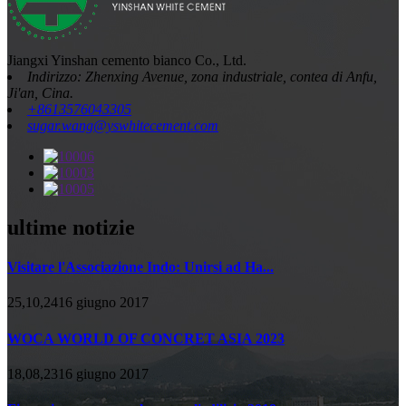
Jiangxi Yinshan cemento bianco Co., Ltd.
Indirizzo: Zhenxing Avenue, zona industriale, contea di Anfu,
Ji'an, Cina.
+8613576043305
sugar.wang@yswhitecement.com
ultime notizie
Visitare l'Associazione Indo: Unirsi ad Ha...
25,10,2416 giugno 2017
WOCA WORLD OF CONCRET ASIA 2023
18,08,2316 giugno 2017