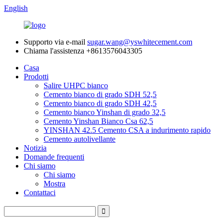
English
Supporto via e-mail
sugar.wang@yswhitecement.com
Chiama l'assistenza
+8613576043305
Casa
Prodotti
Salire UHPC bianco
Cemento bianco di grado SDH 52,5
Cemento bianco di grado SDH 42,5
Cemento bianco Yinshan di grado 32,5
Cemento Yinshan Bianco Csa 62,5
YINSHAN 42.5 Cemento CSA a indurimento rapido
Cemento autolivellante
Notizia
Domande frequenti
Chi siamo
Chi siamo
Mostra
Contattaci