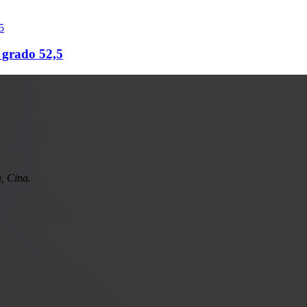
grado 52,5
n, Cina.