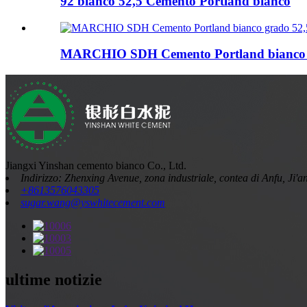
92 bianco 52,5 Cemento Portland bianco
MARCHIO SDH Cemento Portland bianco 
Jiangxi Yinshan cemento bianco Co., Ltd.
Indirizzo: Zhenxing Avenue, zona industriale, contea di Anfu, Ji'a
+8613576043305
sugar.wang@yswhitecement.com
ultime notizie