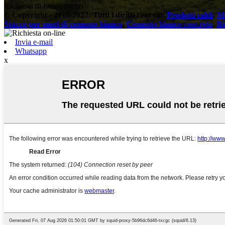
Richiesta di listino prezzi
© Copyright - 2010-2022: Tutti i diritti riservati.
Prodotti caldi
,
Ma
Stucco per muri di cemento bianco
,
Cemento bianco concreto
,
Bi
Invia e-mail
Whatsapp
x