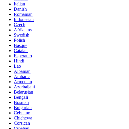
Italian
Danish
Romanian
Indonesian
Czech
Afrikaans
Swedish
Polish
Basque
Catalan
Esperanto
Hindi
Lao
Albanian
Amharic
Armenian
Azerbaijani
Belarusian
Bengali
Bosnian
Bulgarian
Cebuano
Chichewa
Corsican
Croatian