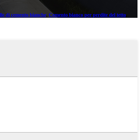
lle di cemento bianche
,
Cemento bianco per perdite del tetto
,