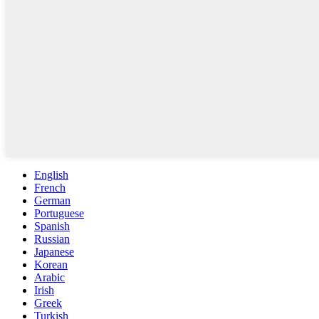
English
French
German
Portuguese
Spanish
Russian
Japanese
Korean
Arabic
Irish
Greek
Turkish