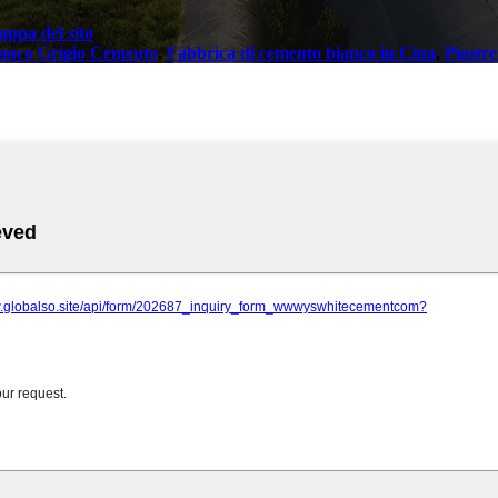
ppa del sito
anco Grigio Cemento
,
Fabbrica di cemento bianco in Cina
,
Piastre