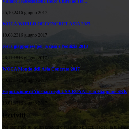
Visitare l'Associazione Indo: Unirsi ad Ha...
25,10,2416 giugno 2017
WOCA WORLD OF CONCRET ASIA 2023
18,08,2316 giugno 2017
Fiera giapponese per la casa e l'edilizia 2018
26,11,1816 giugno 2017
WOCA Mondo dell'Asia Concreta 2017
08,12,1716 giugno 2017
Esportazione di Yinshan negli USA ROYAL e in Giappone SKK
18,01,1716 giugno 2017
Iscriviti
Per domande sui nostri prodotti o sul listino prezzi, lasciaci la tua ema