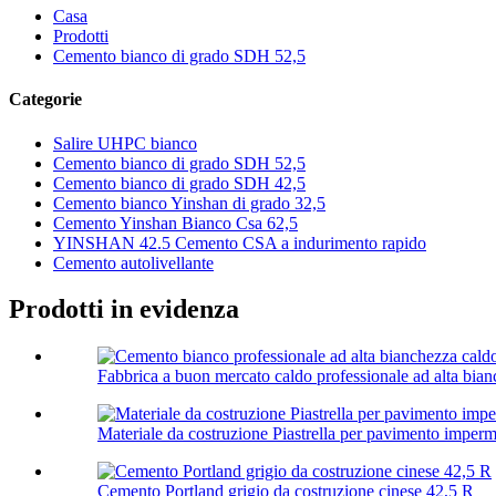
Casa
Prodotti
Cemento bianco di grado SDH 52,5
Categorie
Salire UHPC bianco
Cemento bianco di grado SDH 52,5
Cemento bianco di grado SDH 42,5
Cemento bianco Yinshan di grado 32,5
Cemento Yinshan Bianco Csa 62,5
YINSHAN 42.5 Cemento CSA a indurimento rapido
Cemento autolivellante
Prodotti in evidenza
Fabbrica a buon mercato caldo professionale ad alta bian
Materiale da costruzione Piastrella per pavimento imperm
Cemento Portland grigio da costruzione cinese 42,5 R